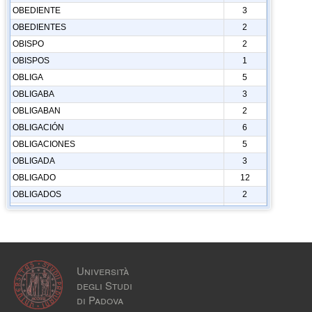
OBEDIENTE
3
OBEDIENTES
2
OBISPO
2
OBISPOS
1
OBLIGA
5
OBLIGABA
3
OBLIGABAN
2
OBLIGACIÓN
6
OBLIGACIONES
5
OBLIGADA
3
OBLIGADO
12
OBLIGADOS
2
OBLIGAN
2
OBLIGAR
3
OBLIGARA
1
OBLIGARAN
1
Università
OBLIGARLE
1
degli Studi
OBLIGARON
3
di Padova
OBLIGARSE
1