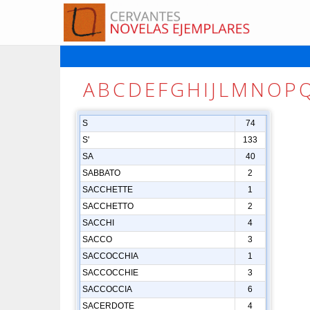
A
B
C
D
E
F
G
H
I
J
L
M
N
O
P
S
74
S'
133
SA
40
SABBATO
2
SACCHETTE
1
SACCHETTO
2
SACCHI
4
SACCO
3
SACCOCCHIA
1
SACCOCCHIE
3
SACCOCCIA
6
SACERDOTE
4