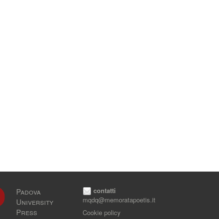
contatti
Padova
mqdq@memoratapoetis.it
University
Press
Cookie policy