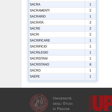
SACRA
1
SACRAMENTI
2
SACRARIO
1
SACRATA
2
SACRE
2
SACRI
2
SACRIFICARE
1
SACRIFICIO
1
SACRILEGIO
1
SACRISTANI
1
SACRISTANO
8
SACRO
1
SAEPE
1
SAETTA
1
SAETTE
4
SAGACE
2
Università
SAGACITÀ
1
degli Studi
SAGGIA
2
di Padova