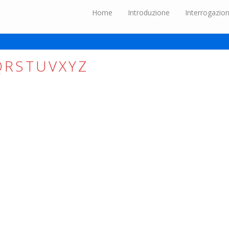
Home
Introduzione
Interrogazio
Q
R
S
T
U
V
X
Y
Z