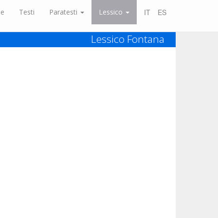
ne
Testi
Paratesti
Lessico
IT
ES
Lessico Fontana